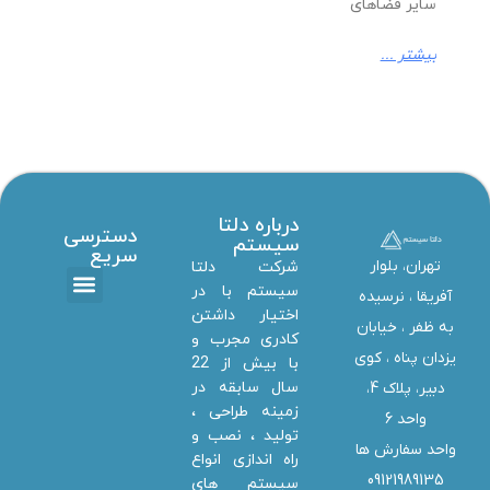
سایر فضاهای
بیشتر ...
درباره دلتا
دسترسی
سیستم
سریع
تهران، بلوار
شرکت دلتا
سیستم با در
آفریقا ، نرسیده
اختیار داشتن
تماس با ما
دانلود ها
استخدام همکار
خدمات دلتا سیستم
به ظفر ،‌ خیابان
کادری مجرب و
یزدان پناه ، کوی
با بیش از 22
سال سابقه در
دبیر، پلاک 4،
زمینه طراحی ،
واحد 6
تولید ، نصب و
واحد سفارش ها
راه اندازی انواع
09121989135
سیستم های