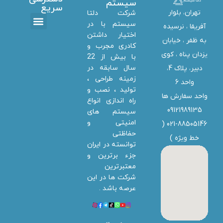
سیستم
سریع
تهران، بلوار
شرکت دلتا
سیستم با در
آفریقا ، نرسیده
اختیار داشتن
تماس با ما
دانلود ها
استخدام همکار
خدمات دلتا سیستم
به ظفر ،‌ خیابان
کادری مجرب و
یزدان پناه ، کوی
با بیش از 22
سال سابقه در
دبیر، پلاک 4،
زمینه طراحی ،
واحد 6
تولید ، نصب و
واحد سفارش ها
راه اندازی انواع
09121989135
سیستم های
امنیتی و
021-88505146 (
حفاظتی
خط ویژه
)
توانسته در ایران
جزء برترین و
معتبرترین
شرکت ها در این
عرصه باشد .