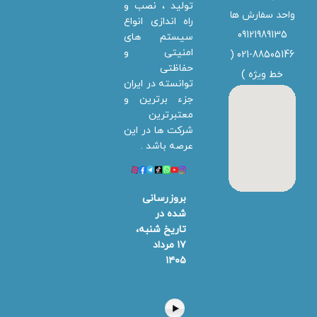
تولید ، نصب و
واحد سفارش ها
راه اندازی انواع
09121989135
سیستم های
امنیتی و
021-88505146 (
حفاظتی
خط ویژه
)
توانسته در ایران
جزء برترین و
معتبرترین
شرکت ها در این
عرصه باشد .
بروزرسانی
شده در
تاریخ شنبه،
۱۷ مرداد
۱۴۰۵