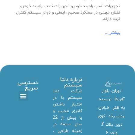
تجهیزات نصب راهبند خودرو تجهیزات نصب راهبند خودرو
نقش مهمی در عملکرد صحیح، ایمنی و دوام سیستم کنترل
تردد دارند.
بیشتر ...
درباره دلتا
دسترسی
سیستم
سریع
تهران، بلوار
شرکت دلتا
سیستم با در
آفریقا ، نرسیده
اختیار داشتن
تماس با ما
دانلود ها
استخدام همکار
خدمات دلتا سیستم
به ظفر ،‌ خیابان
کادری مجرب و
یزدان پناه ، کوی
با بیش از 22
سال سابقه در
دبیر، پلاک 4،
زمینه طراحی ،
واحد 6