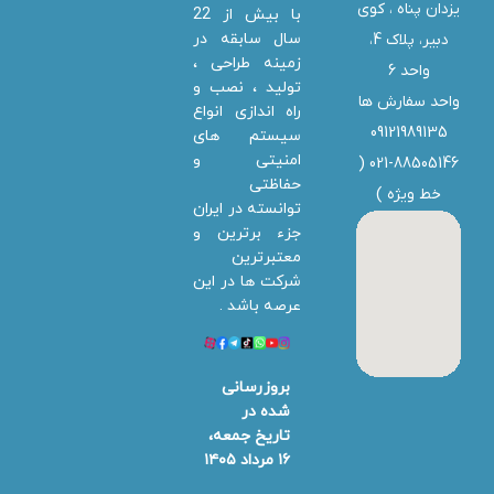
یزدان پناه ، کوی
با بیش از 22
سال سابقه در
دبیر، پلاک 4،
زمینه طراحی ،
واحد 6
تولید ، نصب و
واحد سفارش ها
راه اندازی انواع
09121989135
سیستم های
امنیتی و
021-88505146 (
حفاظتی
خط ویژه
)
توانسته در ایران
جزء برترین و
معتبرترین
شرکت ها در این
عرصه باشد .
بروزرسانی
شده در
تاریخ جمعه،
۱۶ مرداد ۱۴۰۵