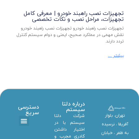
تجهیزات نصب راهبند خودرو | معرفی کامل
تجهیزات، مراحل نصب و نکات تخصصی
تجهیزات نصب راهبند خودرو تجهیزات نصب راهبند خودرو
نقش مهمی در عملکرد صحیح، ایمنی و دوام سیستم کنترل
تردد دارند.
بیشتر ...
درباره دلتا
دسترسی
سیستم
سریع
تهران، بلوار
شرکت دلتا
سیستم با در
آفریقا ، نرسیده
اختیار داشتن
تماس با ما
دانلود ها
استخدام همکار
خدمات دلتا سیستم
به ظفر ،‌ خیابان
کادری مجرب و