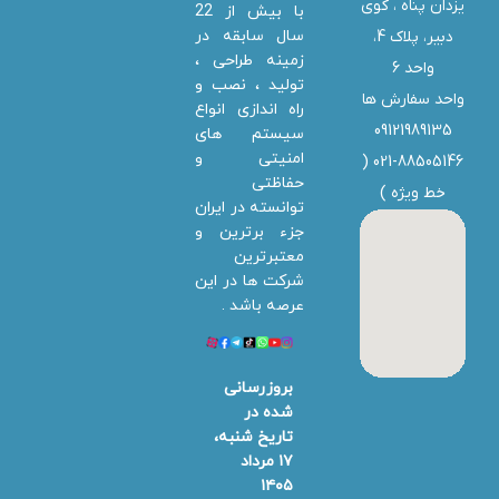
یزدان پناه ، کوی
با بیش از 22
سال سابقه در
دبیر، پلاک 4،
زمینه طراحی ،
واحد 6
تولید ، نصب و
واحد سفارش ها
راه اندازی انواع
09121989135
سیستم های
امنیتی و
021-88505146 (
حفاظتی
خط ویژه
)
توانسته در ایران
جزء برترین و
معتبرترین
شرکت ها در این
عرصه باشد .
بروزرسانی
شده در
تاریخ شنبه،
۱۷ مرداد
۱۴۰۵