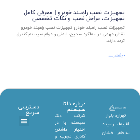
تجهیزات نصب راهبند خودرو | معرفی کامل
تجهیزات، مراحل نصب و نکات تخصصی
تجهیزات نصب راهبند خودرو تجهیزات نصب راهبند خودرو
نقش مهمی در عملکرد صحیح، ایمنی و دوام سیستم کنترل
تردد دارند.
بیشتر ...
درباره دلتا
دسترسی
سیستم
سریع
تهران، بلوار
شرکت دلتا
سیستم با در
آفریقا ، نرسیده
اختیار داشتن
تماس با ما
دانلود ها
استخدام همکار
خدمات دلتا سیستم
به ظفر ،‌ خیابان
کادری مجرب و