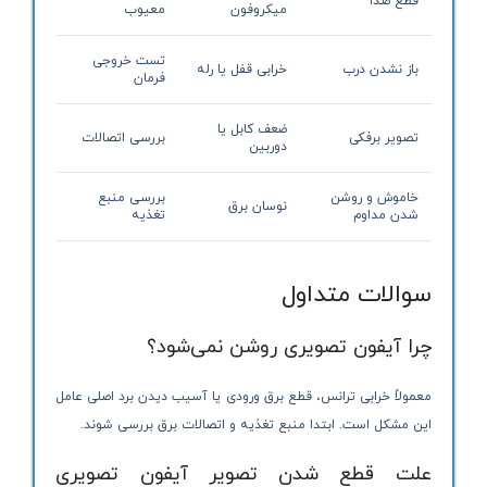
قطع صدا
میکروفون
معیوب
تست خروجی
باز نشدن درب
خرابی قفل یا رله
فرمان
ضعف کابل یا
تصویر برفکی
بررسی اتصالات
دوربین
خاموش و روشن
بررسی منبع
نوسان برق
شدن مداوم
تغذیه
سوالات متداول
چرا آیفون تصویری روشن نمی‌شود؟
معمولاً خرابی ترانس، قطع برق ورودی یا آسیب دیدن برد اصلی عامل
این مشکل است. ابتدا منبع تغذیه و اتصالات برق بررسی شوند.
علت قطع شدن تصویر آیفون تصویری