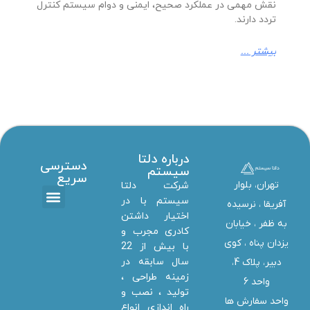
نقش مهمی در عملکرد صحیح، ایمنی و دوام سیستم کنترل
تردد دارند.
بیشتر ...
درباره دلتا
دسترسی
سیستم
سریع
تهران، بلوار
شرکت دلتا
سیستم با در
آفریقا ، نرسیده
اختیار داشتن
تماس با ما
دانلود ها
استخدام همکار
خدمات دلتا سیستم
به ظفر ،‌ خیابان
کادری مجرب و
یزدان پناه ، کوی
با بیش از 22
سال سابقه در
دبیر، پلاک 4،
زمینه طراحی ،
واحد 6
تولید ، نصب و
واحد سفارش ها
راه اندازی انواع