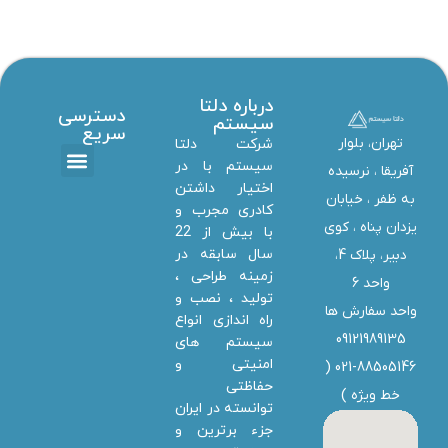
درباره دلتا
دسترسی
سیستم
سریع
تهران، بلوار
شرکت دلتا
سیستم با در
آفریقا ، نرسیده
اختیار داشتن
تماس با ما
دانلود ها
استخدام همکار
خدمات دلتا سیستم
به ظفر ،‌ خیابان
کادری مجرب و
یزدان پناه ، کوی
با بیش از 22
سال سابقه در
دبیر، پلاک 4،
زمینه طراحی ،
واحد 6
تولید ، نصب و
واحد سفارش ها
راه اندازی انواع
09121989135
سیستم های
امنیتی و
021-88505146 (
حفاظتی
خط ویژه
)
توانسته در ایران
جزء برترین و